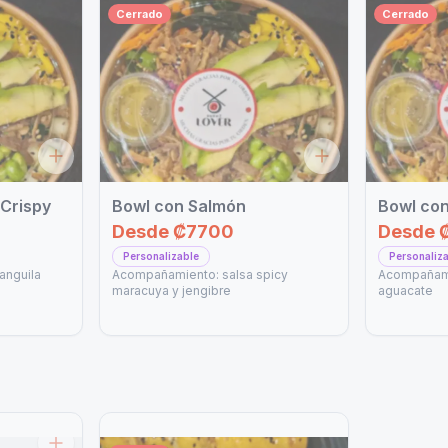
Cerrado
Cerrado
Crispy
Bowl con Salmón
Bowl con
Desde
₡7700
Desde
Personalizable
Personaliz
anguila
Acompañamiento: salsa spicy
Acompañamie
maracuya y jengibre
aguacate