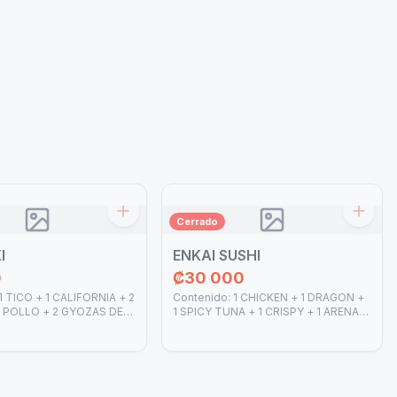
Cerrado
I
ENKAI SUSHI
0
₡30 000
1 TICO + 1 CALIFORNIA + 2
Contenido: 1 CHICKEN + 1 DRAGON +
 POLLO + 2 GYOZAS DE
1 SPICY TUNA + 1 CRISPY + 1 ARENAL
s: 3 SOYA - 1 ANGUILA -
+ 1 SHRIMP CRISPY + 3 GYOZAS DE
POLLO+ 3 GYOZAS DE CERDO + 1
COCA COLA REGULAR 1.5 L. Salsas: 5
SOYA - 2 TERIYAKI - 1 ANGUILA - 1
SRIRACHA - 1 SPICY MAYO