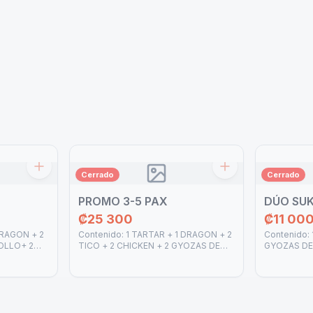
Cerrado
Cerrado
PROMO 3-5 PAX
DÚO SUK
₡25 300
₡11 00
DRAGON + 2
Contenido: 1 TARTAR + 1 DRAGON + 2
Contenido: 
OLLO+ 2
TICO + 2 CHICKEN + 2 GYOZAS DE
GYOZAS DE
: 4 SOYA +
POLLO+ 2 GYOZAS DE CERDO
CERDO Salsa
A + 2
Salsas: 4 SOYA + 1 SPICY MAYO + 2
1 TERIYAKI
ANGUILA + 2 TERIYAKI