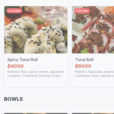
Cerrado
Cerrado
Spicy Tuna Roll
Tuna Roll
₡4000
₡6000
Relleno: Atún, queso crema, aguacate
Relleno: Aguacate, pepino
y pepino. Cobertura: Semillas mixtas
Cobertura: Atún, cebolla c
de ajonjolí, salsa sriracha y salsa
anguila, salsa spicy mayo.
spicy mayo.
BOWLS