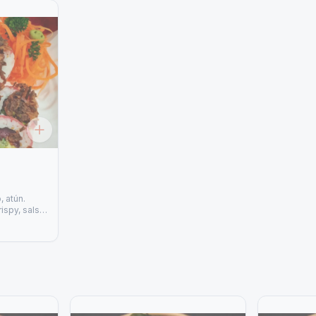
, atún.
rispy, salsa