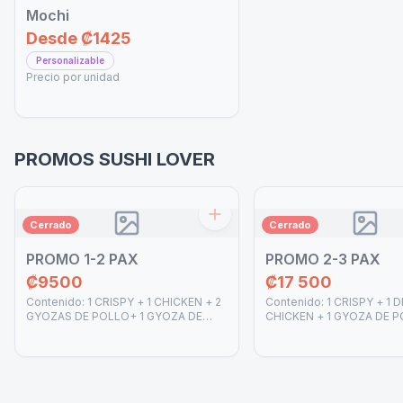
Mochi
Desde
₡1425
Personalizable
Precio por unidad
PROMOS SUSHI LOVER
Cerrado
Cerrado
PROMO 1-2 PAX
PROMO 2-3 PAX
₡9500
₡17 500
Contenido: 1 CRISPY + 1 CHICKEN + 2
Contenido: 1 CRISPY + 1 
GYOZAS DE POLLO+ 1 GYOZA DE
CHICKEN + 1 GYOZA DE P
CERDO Salsas: 2 SOYA + 1 SPICY
GYOZAS DE CERDO Salsas
MAYO + 1 ANGUILA + 1 TERIYAKI
1 SPICY MAYO + 1 ANGUIL
TERIYAKI