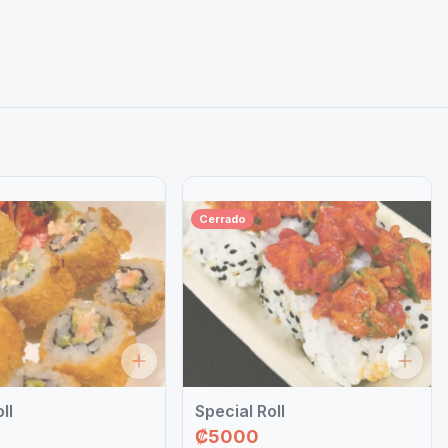
Cerrado
ll
Special Roll
₡5000