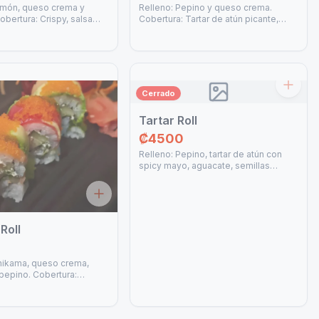
lmón, queso crema y
Relleno: Pepino y queso crema.
obertura: Crispy, salsa
Cobertura: Tartar de atún picante,
y salsa anguila.
semillas mixtas de ajonjolí y masago.
Cerrado
Tartar Roll
₡4500
Relleno: Pepino, tartar de atún con
spicy mayo, aguacate, semillas
mixtas de ajonjolí. Cobertura: Alga.
Roll
nikama, queso crema,
 pepino. Cobertura:
n, aguacate y masago.