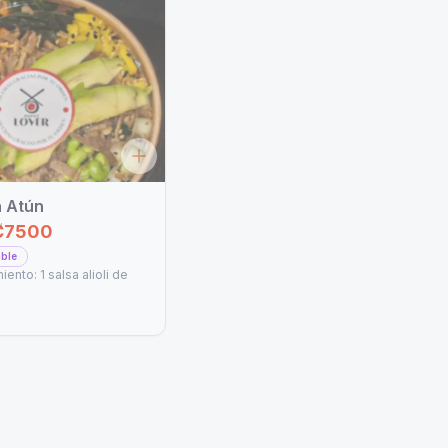
 Atún
₡7500
able
nto: 1 salsa alioli de