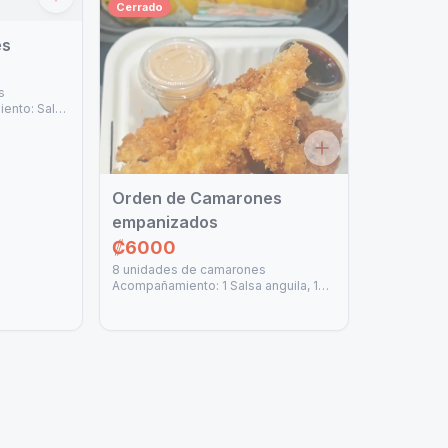
Cerrado
es
s
ento: Sal
garashi y 2
Orden de Camarones
empanizados
₡6000
8 unidades de camarones
Acompañamiento: 1 Salsa anguila, 1
salsa spicy mayo y 2 salsa soya