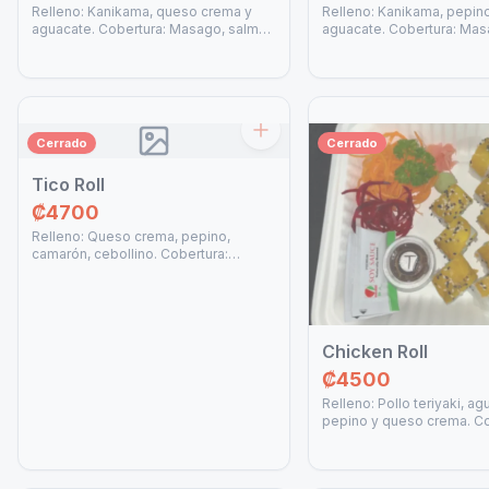
Relleno: Kanikama, queso crema y
Relleno: Kanikama, pepin
aguacate. Cobertura: Masago, salmón
aguacate. Cobertura: Mas
y salsa spicy mayo.
Cerrado
Cerrado
Tico Roll
₡4700
Relleno: Queso crema, pepino,
camarón, cebollino. Cobertura:
Aguacate, plátano, semillas mixtas de
ajonjolí y salsa anguila.
Chicken Roll
₡4500
Relleno: Pollo teriyaki, ag
pepino y queso crema. Co
Plátano maduro, semillas 
ajonjolí y salsa teriyaki.