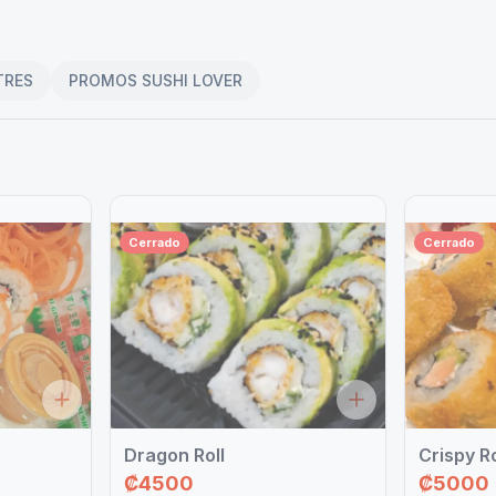
TRES
PROMOS SUSHI LOVER
Cerrado
Cerrado
Dragon Roll
Crispy Ro
₡4500
₡5000