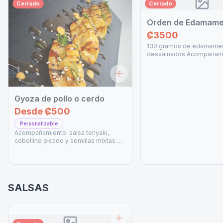
Cerrado
Cerrado
Orden de Edamam
₡3500
130 gramos de edamame
desvainados Acompañami
himalaya, chile Nanami To
salsa soya
Gyoza de pollo o cerdo
Desde
₡500
Personalizable
Acompañamiento: salsa teriyaki,
cebollino picado y semillas mixtas de
ajonjolí, (Aplica como adicional para
rollos y bowls)
SALSAS