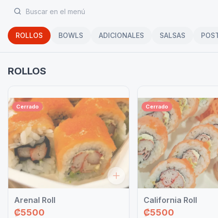
ROLLOS
BOWLS
ADICIONALES
SALSAS
POS
ROLLOS
Cerrado
Cerrado
Arenal Roll
California Roll
₡5500
₡5500