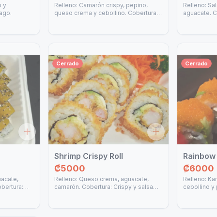
o y
Relleno: Camarón crispy, pepino,
Relleno: Sa
ago.
queso crema y cebollino. Cobertura:
aguacate. C
Aguacate, semillas mixtas de ajonjolí
spicy mayo 
y salsa anguila.
Cerrado
Cerrado
Shrimp Crispy Roll
Rainbow 
₡5000
₡6000
uacate,
Relleno: Queso crema, aguacate,
Relleno: Ka
bertura:
camarón. Cobertura: Crispy y salsa
cebollino y
mixtas de
teriyaki.
Salmón, atú